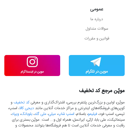
عمومی
درباره ما
سوالات متداول
قوانین و مقررات
موپُن مرجع کد تخفیف
موپُن، اولین و بزرگ‌ترین پلتفرم بررسی، اشتراک‌گذاری و معرفی
کد تخفیف
و
کوپن‌های فروشگاه‌های اینترنتی و مراکز خدمات آنلاین مانند
دیجی کالا
، اسنپ،
تپسی، اسنپ فود،
فیلیمو
، باسلام،
اسنپ شاپ
،
میلی
،
ملی گلد
،
بلوبانک
،
ویپاد
،
سینماتیکت، علی بابا، ازکی، ایرانسل، همراه اول و... است. موپُن بستری برای
رقابت و معرفی خدمات آنلاین است تا هم فروشگاه‌ها بتوانند محصولات و