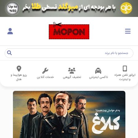
اپراتور تلفن همراه
رزرو هواپیما و
تاکسی اینترنتی
تخفیف گروهی
خدمات آنلاین
و اینترنت
هتل