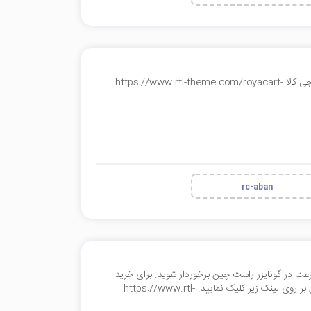
20 درصد تخفیف افزونه رویا کارت ؛ افزودن به سبد خرید مشابه دیجی کالا https://www.rtl-theme.com/royacart-
rc-aban
ف افزونه افزایش سرعت دراگونایزر راست چین برخوردار شوید. برای خرید
و مشاهده افزونه افزایش سرعت دراگونایزر در وبسایت راست چین بر روی لینک زیر کلیک نمایید. https://www.rtl-