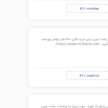
RTL-tm2v8qv
با وارد کردن این کد می‌توانید از 200 هزار تومان تخفیف محصولات راست چین برای خرید بالای 500 هزار تومان بهره‌مند
https:/
RTL-tmg51se
محصولات راست چین برخوردار شوید. جهت ورود به وبسایت راست چین