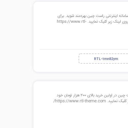
وشگاهی تیمچه سامانه اینترنتی راست چین بهره‌مند شوید. برای
مشاهده و خرید قابل فروشگاهی تیمچه در وبسایت راست چین بر روی لینک زیر کلیک نمایید. https://www.rtl-
RTL-tmn82ym
با استفاده از این کد می‌توانید از 50 درصد تخفیف محصولات راست چین در اولین خرید بالای 200 هزار تومان خود
https://www.rtl-/