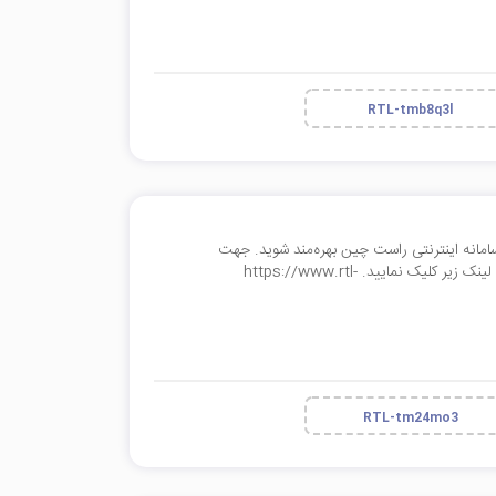
RTL-tmb8q3l
 افزونه درگاه پلاس سامانه اینترنتی راست چین بهره‌مند شوید. جهت
مشاهده و خرید افزونه درگاه پلاس در وبسایت راست چین بر روی لینک زیر کلیک نمایید. https://www.rtl-
RTL-tm24mo3