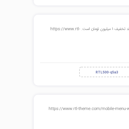
کد تخفیف 500 هزار تومانی راست چین حداقل خرید جهت اعمال کد تخفیف 1 میلیون تومان است. https://www.rtl-
RTL500-q5a3
 افزونه منوی پاورقی موبایل " https://www.rtl-theme.com/mobile-menu-wordpress-