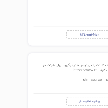
RTL-tm9f4qh
ست چین یک کد تخفیف وردپرس هدیه بگیرید. برای شرکت در
بازی راستچین و دریافت کد تخفیف وردپرس بر روی لینک زیر کلیک کنید. https://www.rtl-
utm_source=mo
پیشنهاد تخفیف دار