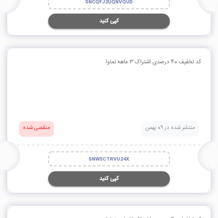
SNCQFJ2UQNVQUD
کپی کنید
کد تخفیف 40 درصدی اشتراک 3 ماهه نماوا
منتشر شده در 09 بهمن
منقضی شده
SNW5CTRVU24X
کپی کنید