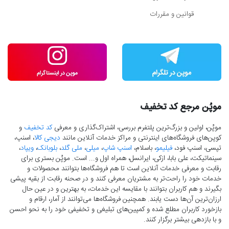
قوانین و مقررات
موپُن مرجع کد تخفیف
موپُن، اولین و بزرگ‌ترین پلتفرم بررسی، اشتراک‌گذاری و معرفی
کد تخفیف
و
کوپن‌های فروشگاه‌های اینترنتی و مراکز خدمات آنلاین مانند
دیجی کالا
، اسنپ،
تپسی، اسنپ فود،
فیلیمو
، باسلام،
اسنپ شاپ
،
میلی
،
ملی گلد
،
بلوبانک
،
ویپاد
،
سینماتیکت، علی بابا، ازکی، ایرانسل، همراه اول و... است. موپُن بستری برای
رقابت و معرفی خدمات آنلاین است تا هم فروشگاه‌ها بتوانند محصولات و
خدمات خود را راحت‌تر به مشتریان معرفی کنند و در صحنه رقابت از بقیه پیشی
بگیرند و هم کاربران بتوانند با مقایسه این خدمات، به بهترین و در عین حال
ارزان‌ترین آن‌ها دست‌ یابند. همچنین فروشگاه‌ها می‌توانند از آمار، ارقام و
بازخورد کاربران مطلع شده و کمپین‌های تبلیغی و تخفیفی خود را به نحو احسن
و با بازدهی بیشتر برگزار کنند.