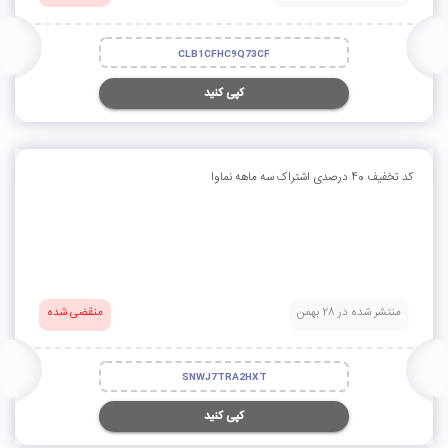
CLB1CFHC9Q73CF
کپی کنید
کد تخفیف 40 درصدی اشتراک سه ماهه نماوا
منتشر شده در 28 بهمن
منقضی شده
SNWJ7TRA2HXT
کپی کنید