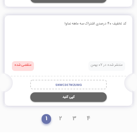
کد تخفیف 40 درصدی اشتراک سه ماهه نماوا
منتشر شده در 07 بهمن
منقضی شده
SNWC307W2UMG
کپی کنید
1
2
3
4