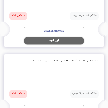
منتشر شده در 28 بهمن
منقضی شده
SNWL0LVRQMGL
کپی کنید
کد تخفیف ویژه اشتراک 3 ماهه نماوا اعتبار تا پایان اسفند 1400
منتشر شده در 21 بهمن
منقضی شده