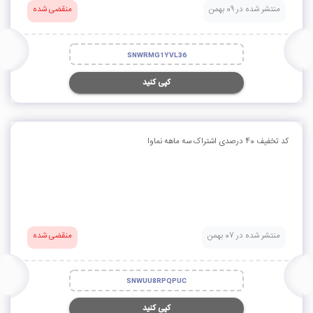
منتشر شده در 09 بهمن
منقضی شده
SNWRMG1YVL36
کپی کنید
کد تخفیف 40 درصدی اشتراک سه ماهه نماوا
منتشر شده در 07 بهمن
منقضی شده
SNWUU8RPQPUC
کپی کنید