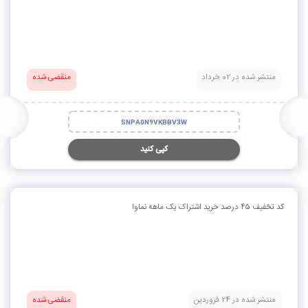
منتشر شده در 02 خرداد
منقضی شده
SNPA0N9VKBBV3W
کپی کنید
کد تخفیف ۴۵ درصد خرید اشتراک یک ماهه نماوا
منتشر شده در 24 فروردین
منقضی شده