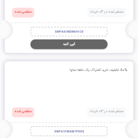
منتشر شده در 04 خرداد
منقضی شده
SNPA61NEW841C0
کپی کنید
50% تخفیف خرید اشتراک یک ماهه نماوا
منتشر شده در 03 خرداد
منقضی شده
SNPA1FWAW1P5X0