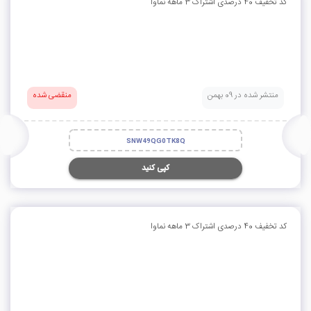
کد تخفیف 40 درصدی اشتراک 3 ماهه نماوا
منتشر شده در 09 بهمن
منقضی شده
SNW49QG0TK8Q
کپی کنید
کد تخفیف 40 درصدی اشتراک 3 ماهه نماوا