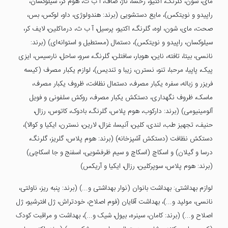
مای، شون، گلرنگ، اکتیو، رخشا، تاژ، صاف، آ ب ث، هوم کر، سیلوکسان،
راپیدو و نویتکس)، مایع دستشویی (برند: هندولوژی، داو، لوکس، بس،
صحت، مای، شون، اوه، گلرنگ، اکتیو، پرسیل، آ ب ث، درماکلین، لایف کر،
سیلوکسان، راپیدو و نویتکس)، دستمال (مستطیل و استوانه‌ای) (برند:
نانسی، بیتا، تافته، ناین، هوبار، سافتلن، گلرنگ، سرو، ساحل، نارسیس، ایزی
پیک، پاپیا، مرحبا، تنو، نسترن، زیبا و تندیس)، لوازم یکبار مصرف (کیسه
فریزر و زباله، سفره یکبار مصرف، دستمال نظافت، ظروف یکبار مصرف،
ماسک، ظروف نگهداری، دستکش یکبار مصرف، روکش سلفونی و فویل
آلومینیومی) (برند: دارکوب، هوم پلاس، گلرنگ، بادوک، کاتوس، رزال،
حنیف، تجهیز طب، لندی، کلین، آنیسا، غزال، لارین، نسترن، ایکیا و کوالا)،
دستکش نظافت (دستکش آشپزخانه) (برند: هوم پلاس، گلریز، گلرنگ،
درسا و گیلان) و اسکاچ (اسکاچ و سیم ظرفشویی، اسفنج و جا اسکاچی)
(برند: هوم پلاس، سوپرکلین، رزال، ایکیا و آریکس)
لوازم بهداشتی: بهداشت بانوان (نوار بهداشتی و...) (برند: پنبه ریز، ناولتی،
نانسی، مولپد و...)، بهداشت آقایان (فوم اصلاح، خودتراش، ژل افترشیو، ژل
اصلاح و...) (برند: کامان، سینره، بیول، شیک و...)، بهداشت و مراقبت کودک