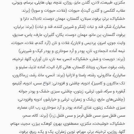
مکنزی، طبیعت، لادن، گلدن مایز، روژان، غنچه، بهار، هایلی، برسام، ویونی،
عقاب، گلکسی و گلدن گیت)، حبوبات (غلات، حبوبات و سویا) (برند:
خشکپاک، برتر، برفود، سبلان، گلستان، مهمان دوست، تادباک، دلزا و
سالیان)، شکر، قند و نبات (شکر و شیرین کننده، قند و نبات) (برند: برلیان،
برفود، گلستان، بن مانو، مهمان دوست، یکان، گلیران، عارف، یاس، صدیق،
وایت جوی، امروز، پردیس و لابان)، غلات و نان (آرد گندم، غلات، حبوبات،
نیمه آماده انجمادی، نان، پودر و آرد سوخاری و پودر کیک و شیرینی)
(برند: دویست و شش، خشکپاک، انسی، سه نان، نان آوران، گلها، ترخینه،
رشد، برفود، سبلان، ویتانا، گلستان، هاتی کارا، الیت، آماده لذیذ، سلینو و
سالیان)، ماکارونی، رشته، پاستا و لازانیا (برند: انسی، مانا، رشد، زرماکارون،
تک ماکارون و کامبیز)، ادویه، چاشنی و افزودنی: انواع سس، ادویه، آبلیمو،
آبغوره و سرکه، شور، ترشی، زیتون، چاشنی، سبزی خشک و پودر جوانه
(چاشنی‌های مایع، زرشک و زعفران، ترشی و خیارشور، ادویه وافزودنی،
سبزی خشک، زیتون، غذای آماده، پودر و آرد سوخاری، رب انار، عصاره،
سس فلفل سبز، سس فلفل قرمز و سس فلفل زرد) (برند: کاله، سحر،
خشکپاک، خوشبخت، مکنزی، مصطفوی، بهروز، کوهک، بیژن، مجید، مهنام،
گلها، روژین، ترخینه، برتر، مهرام، نوین زعفران، یک و یک، ربیع، برفود،