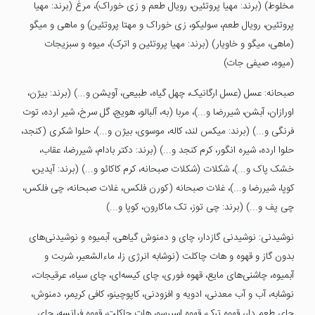
مخلوط) (برند: مهیا پروتئین، رویال طعم و زی خوراک)، مرغ (برند: مهیا
پروتئین، رویال طعم، سولیکو، زی خوراک و مهتا پروتئین) و ماهی و میگو
(ماهی، میگو و خاویار) (برند: مهیا پروتئین و اترک)، میوه و سبزیجات
(میوه، صیفی جات)
صبحانه: عسل (عسل ارگانیک، چهل گیاه، طبیعی، آویشن و...) (برند: بیژن،
اورازان، آبشن، شیررضا و...)، مربا (به، آلبالو، هویج، گل سرخ، شیر ارده، توت
فرنگی و...) (برند: میکس لند، کاله، موسوی، بیژن و...)، حلوا شکری (کنجد،
حلوا ارده، شیره انگور، کرم کنجد و...) (برند: دکتر بادام، شیررضا، عقاب،
خشک پاک و...)، شکلات (شکلات صبحانه، کرم کاکائو و...) (برند: آیدین،
کوپا، شیررضا و...)، غلات صبحانه (کورن فلکس، غلات صبحانه، چی فلکس،
چی پف و...) (برند: چی توز، تک ماکارون، کوپا و...)
نوشیدنی: نوشیدنی گازدار، چای و دمنوش گیاهی، آبمیوه و نوشیدنی‌های
بدون گاز و قهوه و هات چاکلت (نوشابه انرژی زا، ماءالشعیر، شربت و
آبمیوه، چاشنی‌های مایع، قهوه فوری، چای کیسه‌ای، چای سیاه، عرقیجات،
نوشابه، آب و آب معدنی، ادویه و افزودنی، کاپوچینو، کافی کریمر، دمنوش،
چای طعم‌ دار، قهوه ترک، قهوه اسپرسو، هات چاکلت، قهوه فرانسه، چای