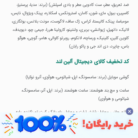
ضد تعریق، عطر، ست کادویی عطر و بادی اسپلش) (برند: مدیا، پرستیژ،
کاسپین، بیول، مای، شون، کامان، استرونکس، اسکلاره، پینک ویژوال، نایس،
مومباسا، پینک، کالیستا، کراس، ژک ساف، لاگوست، مونت بلانس، بولگاری،
لالیک، دانهیل، ژیوانشی، بربری، ولنتینو، کارولینا هررا، جیمی چو، دیویدف،
کلوین کلین، کلینیک، ورساچه، لانکوم، روبرتو کاوالی، هامر، گوچی، هوگو
باس، چاپرد، دی اند جی و پاکو رابان)
کد تخفیف کالای دیجیتال آلین لند
گوشی موبایل (برند: سامسونگ، اپل، شیائومی، هوآوی، آنرو نوکیا)
ساعت و مچ بند هوشمند: ساعت هوشمند (برند: اپل، آنر، سامسونگ،
شیائومی و هوآوی)
×
لوازم جانبی موبایل: شارژر تبلت و موبایل، پاوربانک، کیت تمیزکننده، پایه
نگهدارنده گوشی و تبلت، کیف و کاور گوشی و کابل و مبدل (کابل و مبدل،
شارژر موبایل، کیت تمیزکننده، پاوربانک، پایه نگهدارنده موبایل، شارژر فندکی،
قاب محافظ و کابل تبدیل) (برند: اپل، سامسونگ، بیاند، پنتر، ایکیا و