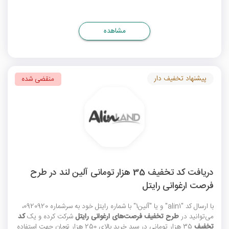
مشاهده
پیشنهاد تخفیف دار
منقضی شده
دریافت کد تخفیف 35 هزار تومانی آلین لند در طرح
فرصت ارغوانی رایتل
با ارسال کد "alin1" و یا "آلین1" با شماره رایتل خود به سرشماره 0920920،
می‌توانید در
طرح تخفیف فرصت‌های ارغوانی رایتل
شرکت کرده و یک
کد
تخفیف
35 هزار تومانی در سبد خرید بالای 250 هزار تومان جهت استفاده