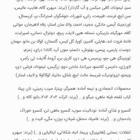
سبز، لیموناد، کافی میکس و آب گازدار) (برند: میهن، کاله، هایپ، عالیس،
سن ایچ، فرمند، طبیعت، رانی، شهرزاد، خوشگوار، استرانگ بر، کریستال،
اورنجینا، آیسی مانکی، مجید، احمد، واتا، سان استار، رفاه لاهیجان، مولتی
کافه، مهرگیاه، باربیکن، نستله، هپی لایف، ربیع، دوغزال، دسانی، اسپرایت،
فانتا، فروت لند، هایلی، کامبیز، کوپا، گل کیس، گلستان، کوکا، بن مانو، مهمان
دوست، پارسی، پپسی، بهنوش، دلستر، سون آپ، کانادا درای، زمزم،
توینینگز، هی جو، پرسیس، هی دی، کاریز، بن، آروما، اُلایف، تی رکس،
لاورژی، دلنیس، کلاسنو، میراندا، مانتن دوو، زرگیس، لیموناد، فرشی دی،
ویمتو، ایزوتونیک، شریسا، مالت ایچ، شاتل، ماتینا، کوکاکولا و لایف استار)
محصولات انجمادی و نیمه آماده: همبرگر، پیتزا، سیب زمینی، نان پیتا،
کباب لقمه، فیله ماهی، میگو و... (برند: اترک، 202، 206، باتو، کاله و...)
کنسرو و غذای آماده: نودالیت، سوپ، کنسرو ماهی تن، کنسرو خوراک
بادمجان و... (برند: فامیلا، محفل، شیلان، بیژن، مگی، الیت و...)
تنقلات: بستنی (هایپیرال، پریما، انبه، شکلاتی، ایتالیایی و...) (برند: میهن،