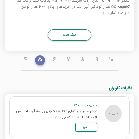
کلیدواژه "alin" یا "آلین" را به سرشماره 0920920 پیامک کنید و یک
کد
تخفیف
55 هزار تومانی آلین لند در خریدهای بالای 400 هزار تومان
دریافت نمایید. با ...
مشاهده
4
5
6
7
8
9
10
نظرات کاربران
سحررضازاده1370
سلام ممنون از کدای تخفیف خوبتون واسه آلین لند . من
از دوتاش استفاده کردم . ممنون
پاسخ