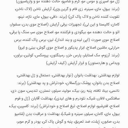
ژل مو، اسپری و موس مو، کرم و شامپو، حالت دهنده مو و واریاسیون)
(برند: بیول، مای، سینره، زی فام و گرین وی)، آرایش ناخن (لاک ناخن،
تقویت کننده ناخن و لاک پاک کن) (برند: دافی، بیول، مای، ناژه، نینو،
کامان، کالیستا و این لی)، تجهیزات برقی آرایش (اصلاح موی بدن، سشوار،
اتو و حالت دهنده مو، بیگودی و فرکننده مو، اصلاح موی سر، سنگ پا برقی،
اصلاح موی صورت (اپی لیندی و بند انداز)، لیزر، برس پاک کننده، برس
حرارتی، ماشین اصلاح، ابزار پدیکور و اصلاح موی گوش، بینی و ابرو)
(برند: آرزوم، مک استایلر، پارس خزر، رمینگتون، پرومکس، کوئین، براون،
ویداس و هاردستون) و ابزار آرایش (کیف آرایش)
لوازم بهداشتی: بهداشت بانوان (نوار بهداشتی، دستمال و ژل بهداشتی،
اصلاح بدن بانوان، پوشک بزرگسالان، خودتراش و پد بهداشتی) (برند:
نانسی، بیتا، تافته، پنبه ریز، بیک، مولپد، سیلور، نسترن، تندیس، سون دی،
سافتکس، لافارر، شیک، نئودرم و های لیدی)، بهداشت آقایان (ژل و فوم
اصلاح، افترشیو، لوازم اصلاح، تیغ اصلاح و خودتراش) (برند: کاسپین، بیک،
بیول، مای، کامان، سیلور، سینره و شیک)، بهداشت و مراقبت بدن (شامپو
بدن، صابون، ژِیلت، ضد تعریق، پنبه و گوش پاک کن، پودر و کرم موبر،