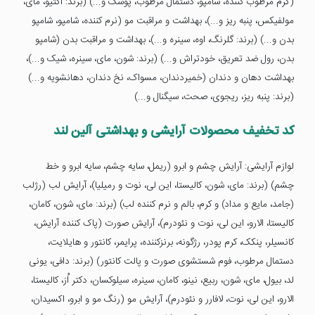
(کرم مرطوب کننده، شامپو، دستمال مرطوب، پوشک و...) (برند: اکتیو، مای،
مولفیکس، پنبه ریز و...)، بهداشت و مراقبت مو (نرم کننده، شامپو، شامپو
بدن و...) (برند: گلرنگ، اوه، سینره و...)، بهداشت و مراقبت بدن (شامپو
بدن، رول ضد تعریق، خودتراش و...) (برند: شون، مای، سینره، شیک و...)،
بهداشت دهان و دندان (خمیردندان، مسواک، نخ دندان، دهانشویه و...)
(برند: پنبه ریز، ریجوی، صحت، سیگنال و...)
کد تخفیف محصولات آرایشی و بهداشتی آلین لند
لوازم آرایشی: آرایش چشم و ابرو (ریمل، سایه چشم، سایه ابرو و خط
چشم) (برند: مای، شون، کالیستا، این لی، نوت و رمیلیا)، آرایش لب (رژلب
(جامد، مایع و مداد) و کرم، بالم و نرم کننده لب) (برند: مای، شون، کامان،
کالیستا، الارو، این لی، نوت و نئودرم)، آرایش صورت (پاک کننده آرایش،
کانسیلر، پنکک، کرم پودر، رژگونه، برنزکننده، پرایمر، کانتور و هایلایت،
دستمال مرطوب، فوم شستشوی صورت و پالت کانتور) (برند: دافی، یونی
لد، بیول، مای، شون، ربیع، نینو، کامان، سینره، سیلوکسان، دکتر اُز، کالیستا،
الارو، این لی، نوت، لافارر و نئودرم)، آرایش مو (رنگ مو و ابرو، اکسیدان،