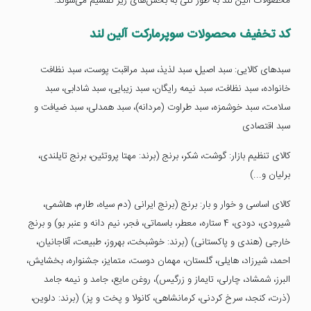
محصولات آلین لند به طور کلی به بخش‌های زیر تقسیم می‌شوند:
کد تخفیف محصولات سوپرمارکت آلین لند
سبدهای کالایی: سبد اصیل، سبد لذیذ، سبد مراقبت پوست، سبد نظافت
خانواده، سبد نظافت، سبد نیمه رایگان، سبد زیبایی، سبد شادابی، سبد
سلامت، سبد خوشمزه، سبد طراوت (مردانه)، سبد همدلی، سبد ضیافت و
سبد اقتصادی
کالای تنظیم بازار: گوشت، شکر، برنج (برند: مهتا پروتئین، برنج تایلندی،
برلیان و...)
کالای اساسی و خوار و بار: برنج (برنج ایرانی (دم سیاه، طارم، هاشمی،
شیرودی، دودی، 4 ستاره، معطر، باسماتی، فجر، نیم دانه و عنبر بو) و برنج
خارجی (هندی و پاکستانی) (برند: خوشبخت، بهروز، طبیعت، آقاجانیان،
احمد، شیرزاد، هایلی، گلستان، مهمان دوست، متمایز، جشنواره، بخشایش،
البرز، شمشاد، چارلی، تایماز و زرگیس)، روغن مایع، جامد و نیمه جامد
(ذرت، کنجد، سرخ کردنی، کرمانشاهی، کانولا و پخت و پز) (برند: دلوین،