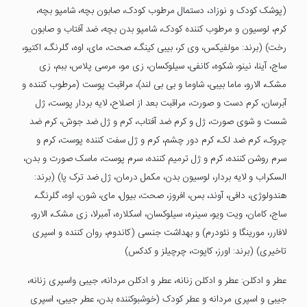
(پوشک کودک و نوزاد، دستمال مرطوب کودک، صابون بچه، شامپو بچه،
کرم، لوسیون و مرطوب کننده کودک، شامپو بدن بچه، ضد آفتاب و صابون
رخت) (برند: مولفیکس، وی کر، بیبی کینگ، صحت، مای، اوه، گلرنگ، اکتیو،
ساج، آینا، نینو، شکوه، کانفی، سیلوکسان، زی مو، مرسی پلاس، ببم، زی
مشک، الارو، ماما بیبی، شاوما و بی بی لند)، مراقبت پوست (مرطوب کننده و
آبرسان، کرم دست و صورت، مراقبت بعد از اصلاح، لایه بردار پوست، ژل
شست و شوی صورت، ژل و کرم ضد آفتاب، کرم و ژل ضد جوش، کرم ضد
چروک، کرم ضد لک، کرم دور چشم، کرم و ژل سفت کننده پوست، کرم و
سرم روشن کننده، کرم و ژل ترمیم کننده، سرم پوست، ماسک صورت و بدن،
السکراب و لایه بردار، لوسیون بدن، مکمل درمان، ژل ضد ترک پا) (برند:
هندولوژی، دافی، آوند، بس، افروز، صحت، بیول، مای، شون، اوه، گلرنگ،
ساج، کامان، ویت ویو، سینره، سیلوکسان، اسکلاره، آمبرلا، زی مشک، الارو،
لافارر، مورینگا و نئودرم) و بهداشت جنسی (کاندوم، روان کننده و اسپری
تاخیری) (برند: اورز، کاپوت، چرچیلز و کدکس)
عطر و ادکلن: عطر و ادکلن زنانه، عطر و ادکلن مردانه، جیبی واسپری زنانه،
جیبی و اسپری مردانه و عطر کودک (خوشبوکننده بدن، عطر جیبی، اسپری