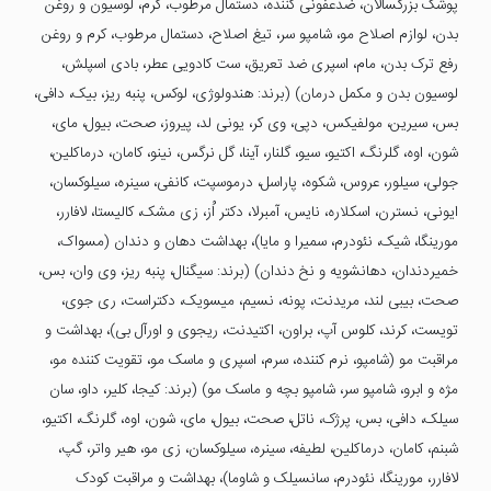
پوشک بزرگسالان، ضدعفونی کننده، دستمال مرطوب، کرم، لوسیون و روغن
بدن، لوازم اصلاح مو، شامپو سر، تیغ اصلاح، دستمال مرطوب، کرم و روغن
رفع ترک بدن، مام، اسپری ضد تعریق، ست کادویی عطر، بادی اسپلش،
لوسیون بدن و مکمل درمان) (برند: هندولوژی، لوکس، پنبه ریز، بیک، دافی،
بس، سیرین، مولفیکس، دپی، وی کر، یونی لد، پیروز، صحت، بیول، مای،
شون، اوه، گلرنگ، اکتیو، سیو، گلنار، آینا، گل نرگس، نینو، کامان، درماکلین،
جولی، سیلور، عروس، شکوه، پاراسل، درموسپت، کانفی، سینره، سیلوکسان،
ایونی، نسترن، اسکلاره، نایس، آمبرلا، دکتر اُز، زی مشک، کالیستا، لافارر،
مورینگا، شیک، نئودرم، سمیرا و مایا)، بهداشت دهان و دندان (مسواک،
خمیردندان، دهانشویه و نخ دندان) (برند: سیگنال، پنبه ریز، وی وان، بس،
صحت، بیبی لند، مریدنت، پونه، نسیم، میسویک، دکتراست، ری جوی،
تویست، کرند، کلوس آپ، براون، اکتیدنت، ریجوی و اورآل بی)، بهداشت و
مراقبت مو (شامپو، نرم کننده، سرم، اسپری و ماسک مو، تقویت کننده مو،
مژه و ابرو، شامپو سر، شامپو بچه و ماسک مو) (برند: کیجا، کلیر، داو، سان
سیلک، دافی، بس، پرژک، ناتل، صحت، بیول، مای، شون، اوه، گلرنگ، اکتیو،
شبنم، کامان، درماکلین، لطیفه، سینره، سیلوکسان، زی مو، هیر واتر، گپ،
لافارر، مورینگا، نئودرم، سانسیلک و شاوما)، بهداشت و مراقبت کودک