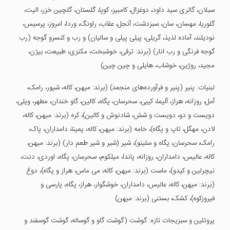
سبلان، گالری سید داود، دوغزال، کامبیز، کوپا، گلستان، گلچین خزر، الیت،
گلوریا، مهسان، سان، سبزدشت، آنجل، عقاب، راونگ، وردا، امروز، پرسیس،
نودیلند، آماده لذیذ، گریلی، پیلی پیلی و سالیان) و رب و کنسرو گوجه (رب
گوجه فرنگی و رب انار) (برند: ترقی، خوشبخت، مکنزی، طبیعت، بیژن،
مجید، روژین، خوشاب، هایلی و چین چین)
لبنیات: پنیر (پنیر و فرآورده‌های منجمد) (برند: میهن، کاله، شیور، رامک،
آمل، روزانه، هراز، آلیما، کیبی، سحرسان، پگاه، کالین، گاو خندان، مطهر، ویلی،
دویست و دو، دویست و شش، شادنوش و کالین)، کره (برند: میهن، کاله،
لادن، مهگل، تاپ و پگاه)، خامه (برند: میهن، کاله، پمینا، دامداران، پاک،
رامک، سحرسان، پگاه و سلینو)، شیر (شیر و شیر طعم دار) (برند: میهن،
کاله، عالیس، دامداران، روزانه، پاندا، میلکوم، سحرسان، پگاه، اوردی، دنت،
نیچرلین و کیدو)، ماست (برند: میهن، کاله، می ماس، هراز و پگاه)، دوغ
(برند: میهن، کاله، عالیس، دامداران، خوشگوار، هراز، پگاه، پارسی و
فیروزکوه)، کشک، بستنی (برند: میهن)
پروتئین و سبزیجات تازه: گوشت (گوشت گاو و گوساله، گوشت گوسفند و