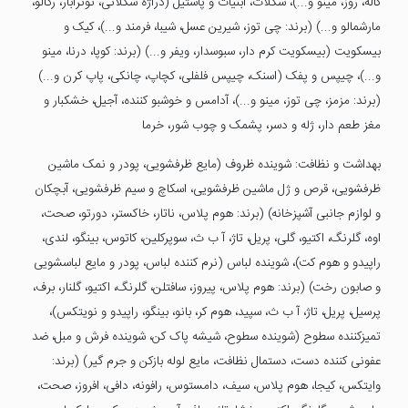
کاله، روز، مینو و...)، شکلات، آبنیات و پاستیل (دراژه شکلاتی، نوترابار، رگالو،
مارشمالو و...) (برند: چی توز، شیرین عسل، شیبا، فرمند و...)، کیک و
بیسکویت (بیسکویت کرم دار، سبوسدار، ویفر و...) (برند: کوپا، درنا، مینو
و...)، چیپس و پفک (اسنک، چیپس فلفلی، کچاپ، چانکی، پاپ کرن و...)
(برند: مزمز، چی توز، مینو و...)، آدامس و خوشبو کننده، آجیل، خشکبار و
مغز طعم دار، ژله و دسر، پشمک و چوب شور، خرما
بهداشت و نظافت: شوینده ظروف (مایع ظرفشویی، پودر و نمک ماشین
ظرفشویی، قرص و ژل ماشین ظرفشویی، اسکاچ و سیم ظرفشویی، آبچکان
و لوازم جانبی آشپزخانه) (برند: هوم پلاس، ناتار، خاکستر، دورتو، صحت،
اوه، گلرنگ، اکتیو، گلی، پریل، تاژ، آ ب ث، سوپرکلین، کاتوس، بینگو، لندی،
راپیدو و هوم کت)، شوینده لباس (نرم کننده لباس، پودر و مایع لباسشویی
و صابون رخت) (برند: هوم پلاس، پیروز، سافتلن، گلرنگ، اکتیو، گلنار، برف،
پرسیل، پریل، تاژ، آ ب ث، سپید، هوم کر، بانو، بینگو، راپیدو و نویتکس)،
تمیزکننده سطوح (شوینده سطوح، شیشه پاک کن، شوینده فرش و مبل، ضد
عفونی کننده دست، دستمال نظافت، مایع لوله بازکن و جرم گیر) (برند:
وایتکس، کیجا، هوم پلاس، سیف، دامستوس، رافونه، دافی، افروز، صحت،