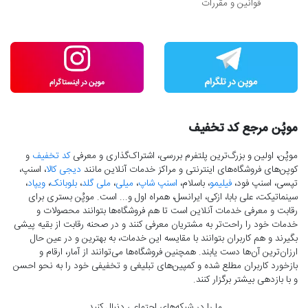
قوانین و مقررات
موپُن مرجع کد تخفیف
موپُن، اولین و بزرگ‌ترین پلتفرم بررسی، اشتراک‌گذاری و معرفی
کد تخفیف
و
کوپن‌های فروشگاه‌های اینترنتی و مراکز خدمات آنلاین مانند
دیجی کالا
، اسنپ،
تپسی، اسنپ فود،
فیلیمو
، باسلام،
اسنپ شاپ
،
میلی
،
ملی گلد
،
بلوبانک
،
ویپاد
،
سینماتیکت، علی بابا، ازکی، ایرانسل، همراه اول و... است. موپُن بستری برای
رقابت و معرفی خدمات آنلاین است تا هم فروشگاه‌ها بتوانند محصولات و
خدمات خود را راحت‌تر به مشتریان معرفی کنند و در صحنه رقابت از بقیه پیشی
بگیرند و هم کاربران بتوانند با مقایسه این خدمات، به بهترین و در عین حال
ارزان‌ترین آن‌ها دست‌ یابند. همچنین فروشگاه‌ها می‌توانند از آمار، ارقام و
بازخورد کاربران مطلع شده و کمپین‌های تبلیغی و تخفیفی خود را به نحو احسن
و با بازدهی بیشتر برگزار کنند.
ما را در شبکه‌های اجتماعی دنبال کنید.