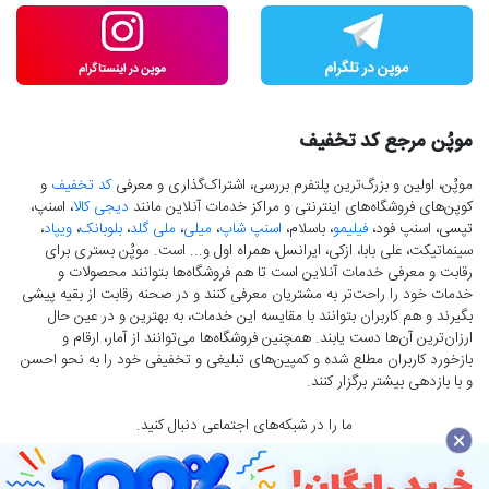
موپُن مرجع کد تخفیف
موپُن، اولین و بزرگ‌ترین پلتفرم بررسی، اشتراک‌گذاری و معرفی
کد تخفیف
و
کوپن‌های فروشگاه‌های اینترنتی و مراکز خدمات آنلاین مانند
دیجی کالا
، اسنپ،
تپسی، اسنپ فود،
فیلیمو
، باسلام،
اسنپ شاپ
،
میلی
،
ملی گلد
،
بلوبانک
،
ویپاد
،
سینماتیکت، علی بابا، ازکی، ایرانسل، همراه اول و... است. موپُن بستری برای
رقابت و معرفی خدمات آنلاین است تا هم فروشگاه‌ها بتوانند محصولات و
خدمات خود را راحت‌تر به مشتریان معرفی کنند و در صحنه رقابت از بقیه پیشی
بگیرند و هم کاربران بتوانند با مقایسه این خدمات، به بهترین و در عین حال
ارزان‌ترین آن‌ها دست‌ یابند. همچنین فروشگاه‌ها می‌توانند از آمار، ارقام و
بازخورد کاربران مطلع شده و کمپین‌های تبلیغی و تخفیفی خود را به نحو احسن
و با بازدهی بیشتر برگزار کنند.
ما را در شبکه‌های اجتماعی دنبال کنید.
×