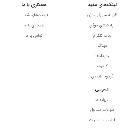
لینک‌های مفید
همکاری با ما
افزونه مرورگر موپُن
فرصت‌های شغلی
اپلیکیشن موپُن
همکاری با ما
ربات تلگرام
تماس با ما
وبلاگ
رویدادها
گردونه
گردونه شانس
عمومی
درباره ما
سوالات متداول
قوانین و مقررات