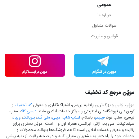
عمومی
درباره ما
سوالات متداول
قوانین و مقررات
موپُن مرجع کد تخفیف
موپُن، اولین و بزرگ‌ترین پلتفرم بررسی، اشتراک‌گذاری و معرفی
کد تخفیف
و
کوپن‌های فروشگاه‌های اینترنتی و مراکز خدمات آنلاین مانند
دیجی کالا
، اسنپ،
تپسی، اسنپ فود،
فیلیمو
، باسلام،
اسنپ شاپ
،
میلی
،
ملی گلد
،
بلوبانک
،
ویپاد
،
سینماتیکت، علی بابا، ازکی، ایرانسل، همراه اول و... است. موپُن بستری برای
رقابت و معرفی خدمات آنلاین است تا هم فروشگاه‌ها بتوانند محصولات و
خدمات خود را راحت‌تر به مشتریان معرفی کنند و در صحنه رقابت از بقیه پیشی