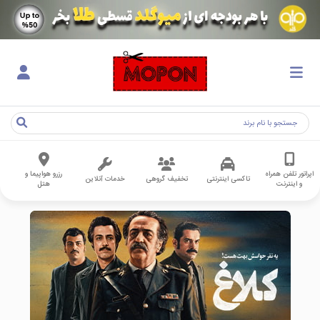
اپراتور تلفن همراه
رزرو هواپیما و
تاکسی اینترنتی
تخفیف گروهی
خدمات آنلاین
و اینترنت
هتل