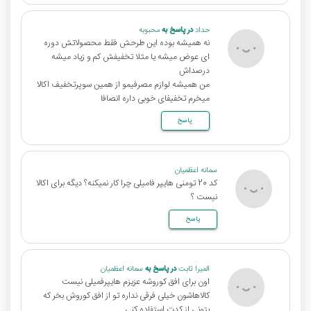
حداد
در پاسخ به
محبوبه
نه همیشه بوده این طرحش فقط محصولاتش دوره
ای عوض میشه یا مثلا تخفیفش کم و زیاد میشه
درصداش
من همیشه لوازم مصرفیمو از همین سوپرتخفیف اکالا
میخرم تخفیفای خوبی داره انصافا
پاسخ
سمانه اعظمیان
کد 20 تومنی هایپر فامیلی چرا کار نمیکنه؟ دیگه برای اکالا
نیست ؟
پاسخ
المیرا ثابت
در پاسخ به
سمانه اعظمیان
اون برای افق کوروشه عزیزم هایپرفمیلی نیست
کالاهاشون خیلی فرقی نداره تو از افق کوروش بخر که
بتونی از کدت استفاده کنی