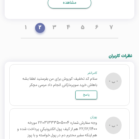
مشاهده
1
2
3
4
5
6
7
نظرات کاربران
کامرانفر
سلام کد تخفیف کوروش برای من بفرستید لطفا بشه
باهاش خرید سوپرمارکتی انجام داد مرسی مچکر
پاسخ
پوران
وجه سفارش شماره 22031333505004 مورخه
22/12/1400 هم از كيف پول الكترونيكي پرداخت شده و
هم اينكه سفير محترم دم در پول خواسته و با پوز