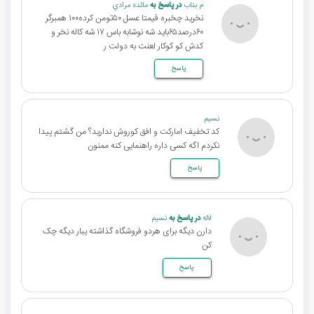
م بتاب
در پاسخ به
مائده مرادي
نخرید چخبره قیمتا عسل ۵۰تومن کرده۱۰۰ همبرگر
۶۰درصد۶۵باید شه نوشابه باس ۱۷ شه کاله نخر و
کدش کو کوکار لعنت به دولت ر
پاسخ
نسیم
کد تخفیف امارکت و افق کوروش ندارید؟ من گشتم پیدا
نکردم اگه کسی داره راهنمایی کنه ممنون
پاسخ
لاله
در پاسخ به
نسیم
دارن دیگه برای هردو فروشگاه گذاشته یبار دیگه چک
کن
پاسخ