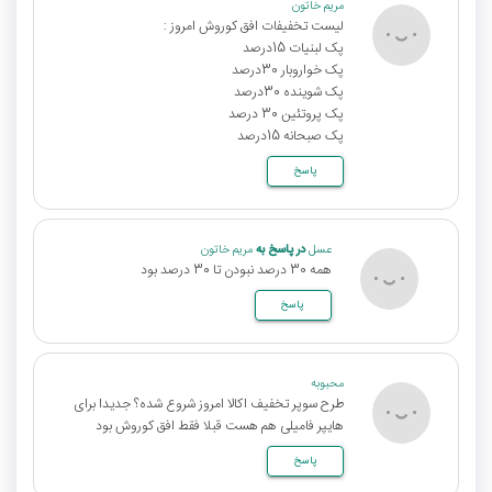
مریم خاتون
لیست تخفیفات افق کوروش امروز :
پک لبنیات 15درصد
پک خواروبار 30درصد
پک شوینده 30درصد
پک پروتئین 30 درصد
پک صبحانه 15درصد
پاسخ
عسل
در پاسخ به
مریم خاتون
همه 30 درصد نبودن تا 30 درصد بود
پاسخ
محبوبه
طرح سوپر تخفیف اکالا امروز شروع شده؟ جدیدا برای
هایپر فامیلی هم هست قبلا فقط افق کوروش بود
پاسخ