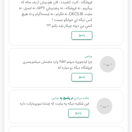
فروشگاه ، كارت كشيده ، الان هم بيش از يك ساله كه
پيگيرم ، نه فروشگاه ، نه پشتيباني 1536، نه ايميل ، نه
سايت OKCS.IR، نه تلگرام ، نه اينستاگرام و نه هيچ
كس ديگه اي جوابگو نيست !
كسي مي دونه چيكار بايد بكنم ؟؟؟
پاسخ
عباس
چرا اینجوریه میزنم اکالا!! وارد سایتش میشم یسری
فروشگاه دیگه رو میاره که
پاسخ
مائده مرادي
در پاسخ به
عباس
این شکلیه دیگه یه سایت که چندتا سوپرمارکت داره
پاسخ