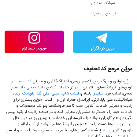
سوالات متداول
قوانین و مقررات
موپُن مرجع کد تخفیف
موپُن، اولین و بزرگ‌ترین پلتفرم بررسی، اشتراک‌گذاری و معرفی
کد تخفیف
و
کوپن‌های فروشگاه‌های اینترنتی و مراکز خدمات آنلاین مانند
دیجی کالا
، اسنپ،
تپسی، اسنپ فود،
فیلیمو
، باسلام،
اسنپ شاپ
،
میلی
،
ملی گلد
،
بلوبانک
،
ویپاد
،
سینماتیکت، علی بابا، ازکی، ایرانسل، همراه اول و... است. موپُن بستری برای
رقابت و معرفی خدمات آنلاین است تا هم فروشگاه‌ها بتوانند محصولات و
خدمات خود را راحت‌تر به مشتریان معرفی کنند و در صحنه رقابت از بقیه پیشی
بگیرند و هم کاربران بتوانند با مقایسه این خدمات، به بهترین و در عین حال
ارزان‌ترین آن‌ها دست‌ یابند. همچنین فروشگاه‌ها می‌توانند از آمار، ارقام و
بازخورد کاربران مطلع شده و کمپین‌های تبلیغی و تخفیفی خود را به نحو احسن
و با بازدهی بیشتر برگزار کنند.