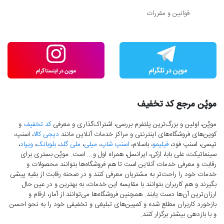
قوانین و مقررات
موپُن مرجع کد تخفیف
موپُن، اولین و بزرگ‌ترین پلتفرم بررسی، اشتراک‌گذاری و معرفی
کد تخفیف
و
کوپن‌های فروشگاه‌های اینترنتی و مراکز خدمات آنلاین مانند
دیجی کالا
، اسنپ،
تپسی، اسنپ فود،
فیلیمو
، باسلام،
اسنپ شاپ
،
میلی
،
ملی گلد
،
بلوبانک
،
ویپاد
،
سینماتیکت، علی بابا، ازکی، ایرانسل، همراه اول و... است. موپُن بستری برای
رقابت و معرفی خدمات آنلاین است تا هم فروشگاه‌ها بتوانند محصولات و
خدمات خود را راحت‌تر به مشتریان معرفی کنند و در صحنه رقابت از بقیه پیشی
بگیرند و هم کاربران بتوانند با مقایسه این خدمات، به بهترین و در عین حال
ارزان‌ترین آن‌ها دست‌ یابند. همچنین فروشگاه‌ها می‌توانند از آمار، ارقام و
بازخورد کاربران مطلع شده و کمپین‌های تبلیغی و تخفیفی خود را به نحو احسن
و با بازدهی بیشتر برگزار کنند.