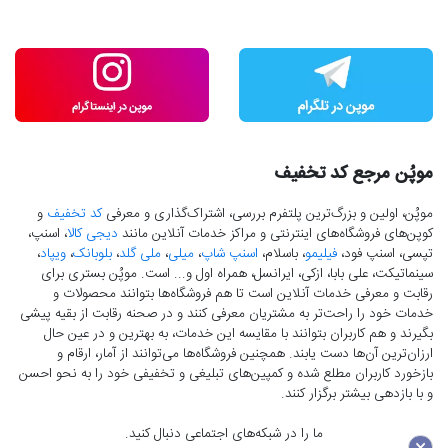
موپُن مرجع کد تخفیف
موپُن، اولین و بزرگ‌ترین پلتفرم بررسی، اشتراک‌گذاری و معرفی
کد تخفیف
و
کوپن‌های فروشگاه‌های اینترنتی و مراکز خدمات آنلاین مانند
دیجی کالا
، اسنپ،
تپسی، اسنپ فود،
فیلیمو
، باسلام،
اسنپ شاپ
،
میلی
،
ملی گلد
،
بلوبانک
،
ویپاد
،
سینماتیکت، علی بابا، ازکی، ایرانسل، همراه اول و... است. موپُن بستری برای
رقابت و معرفی خدمات آنلاین است تا هم فروشگاه‌ها بتوانند محصولات و
خدمات خود را راحت‌تر به مشتریان معرفی کنند و در صحنه رقابت از بقیه پیشی
بگیرند و هم کاربران بتوانند با مقایسه این خدمات، به بهترین و در عین حال
ارزان‌ترین آن‌ها دست‌ یابند. همچنین فروشگاه‌ها می‌توانند از آمار، ارقام و
بازخورد کاربران مطلع شده و کمپین‌های تبلیغی و تخفیفی خود را به نحو احسن
و با بازدهی بیشتر برگزار کنند.
ما را در شبکه‌های اجتماعی دنبال کنید.
×