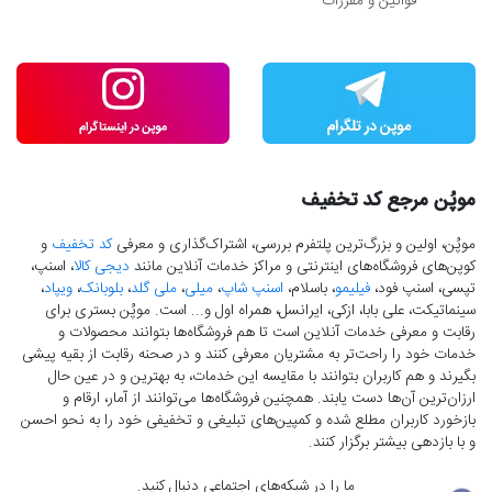
قوانین و مقررات
موپُن مرجع کد تخفیف
موپُن، اولین و بزرگ‌ترین پلتفرم بررسی، اشتراک‌گذاری و معرفی
کد تخفیف
و
کوپن‌های فروشگاه‌های اینترنتی و مراکز خدمات آنلاین مانند
دیجی کالا
، اسنپ،
تپسی، اسنپ فود،
فیلیمو
، باسلام،
اسنپ شاپ
،
میلی
،
ملی گلد
،
بلوبانک
،
ویپاد
،
سینماتیکت، علی بابا، ازکی، ایرانسل، همراه اول و... است. موپُن بستری برای
رقابت و معرفی خدمات آنلاین است تا هم فروشگاه‌ها بتوانند محصولات و
خدمات خود را راحت‌تر به مشتریان معرفی کنند و در صحنه رقابت از بقیه پیشی
بگیرند و هم کاربران بتوانند با مقایسه این خدمات، به بهترین و در عین حال
ارزان‌ترین آن‌ها دست‌ یابند. همچنین فروشگاه‌ها می‌توانند از آمار، ارقام و
بازخورد کاربران مطلع شده و کمپین‌های تبلیغی و تخفیفی خود را به نحو احسن
و با بازدهی بیشتر برگزار کنند.
ما را در شبکه‌های اجتماعی دنبال کنید.