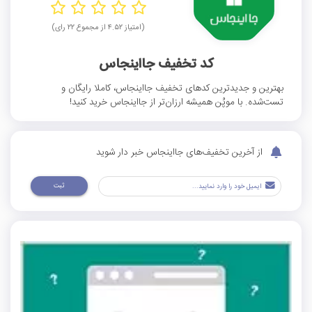
(امتیاز ۴.۵۲ از مجموع ۲۲ رای)
کد تخفیف جااینجاس
بهترین و جدیدترین کدهای تخفیف جااینجاس، کاملا رایگان و
تست‌شده. با موپُن همیشه ارزان‌تر از جااینجاس خرید کنید!
از آخرین تخفیف‌های جااینجاس خبر دار شوید
ثبت