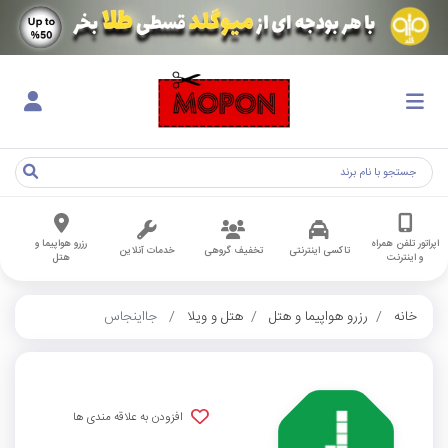
اپراتور تلفن همراه
رزرو هواپیما و
تاکسی اینترنتی
تخفیف گروهی
خدمات آنلاین
و اینترنت
هتل
خانه
رزرو هواپیما و هتل
هتل و ویلا
جااینجاس
افزودن به علاقه مندی ها