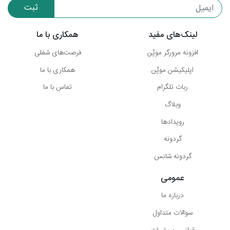
ثبت
لینک‌های مفید
همکاری با ما
افزونه مرورگر موپُن
فرصت‌های شغلی
اپلیکیشن موپُن
همکاری با ما
ربات تلگرام
تماس با ما
وبلاگ
رویدادها
گردونه
گردونه شانس
عمومی
درباره ما
سوالات متداول