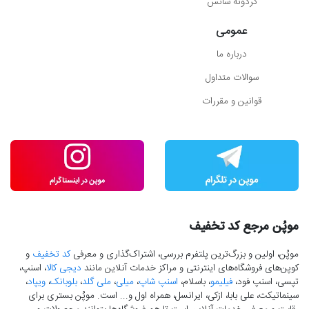
گردونه شانس
عمومی
درباره ما
سوالات متداول
قوانین و مقررات
موپُن مرجع کد تخفیف
موپُن، اولین و بزرگ‌ترین پلتفرم بررسی، اشتراک‌گذاری و معرفی
کد تخفیف
و
کوپن‌های فروشگاه‌های اینترنتی و مراکز خدمات آنلاین مانند
دیجی کالا
، اسنپ،
تپسی، اسنپ فود،
فیلیمو
، باسلام،
اسنپ شاپ
،
میلی
،
ملی گلد
،
بلوبانک
،
ویپاد
،
سینماتیکت، علی بابا، ازکی، ایرانسل، همراه اول و... است. موپُن بستری برای