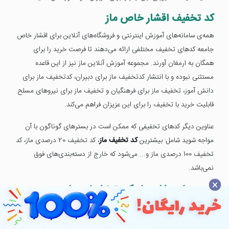
کد تخفیف اقشار خاص ماز
همه‌ی سامانه‌های آموزش اینترنتی و فروشگاه‌های آنلاین برای اقشار خاص
جامعه کدهای تخفیف مختلفی ارائه می‌دهند تا فرصت خرید را برای
همگان به ارمغان آورند. مجموعه آموزش آنلاین ماز نیز از این قاعده
مستثنی نبوده و با انتشار کدتخفیف ماز برای دبیران، کدتخفیف ماز برای
دانش آموز، تخفیف ماز برای فرهنگیان و تخفیف ماز برای نیروهای مسلح
قابلیت خرید با تخفیف را برای این عزیزان فراهم می‌کند.
عناوین دیگر کدهای تخفیفی که ممکن است در بسترهای گوناگون با آن
مواجه شوید شامل: بیشترین
کد تخفیف ماز
، کد تخفیف 20 درصدی ماز، کد
تخفیف 100 درصدی ماز و... می‌شود که خارج از دسته‌بندی‌های فوق
نمی‌باشد.
×
نحوه استفاده از کد تخفیف ماز
ابتدا به صفحه فروشگاه ماز در وبسایت موپُن رفته، کد تخفیف ویژه ماز را
کپی و از طریق دکمه خرید کنید وارد وبسایت ماز شوید. در قدم بعدی از