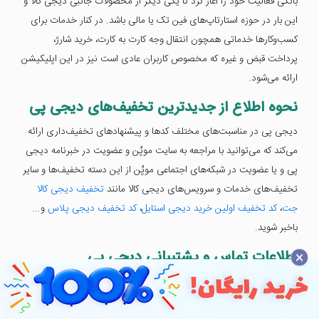
بانکی فعالیت خود را آغاز کرد تا یکی دیگر از محصولات جانبی دیجی کالا و
این بار در حوزه استارتاپ‌های فین تک یا مالی باشد. در کنار خدمات برای
کسب‌وکار‌ها خدماتی همچون انتقال وجه کارت به کارت، خرید شارژ،
پرداخت قبض و غیره که مخصوص کاربران عادی است نیز در این اپلیکیشن
ارائه می‌شود.
نحوه اطلاع از جدیدترین تخفیف‌های دیجی پی
دیجی پی در مناسبت‌های مختلف کدها و پیشنهادهای تخفیف‌داری ارائه
می‌کند که می‌توانید با مراجعه به سایت موپُن و عضویت در خبرنامه دیجی
پی و یا عضویت در شبکه‌های اجتماعی موپُن از این دسته تخفیف‌ها و سایر
تخفیف‌های خدمات و سرویس‌های دیجی کالا مانند
تخفیف دیجی کالا
جت
،
کد تخفیف اولین خرید دیجی استایل
،
کد تخفیف دیجی پلاس
و...
باخبر شوید.
×
اطلاعات تماس و پشتیبانی دیجی پی
ایمیل: info@mydigipay.com
تلفن: 95118787 - 021