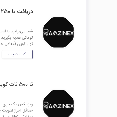
دریافت تا 250 هزار تومان هدیه در رمزی‌کلاب رمزینکس
شما می‌توانید با انج
تون کوین (معادل حدودا 27 هزار تومان)، با دعوت دوستان خود ب
کد تخفیف
تا 500 نات کوین جایزه در بازی بازینکس رمزینکس
رمزینکس یک بازی به 
حداقل احراز اهویت پا
متفاوتی تعلق می‌گیرد و 