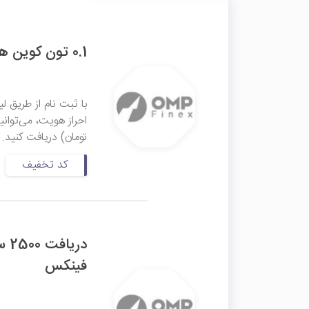
0.1 تون کوین هدیه ثبت نام و احراز هویت او ام پی فینکس
با ثبت نام از طریق ل
تومان) دریافت کنید.
کد تخفیف
در
فینکس