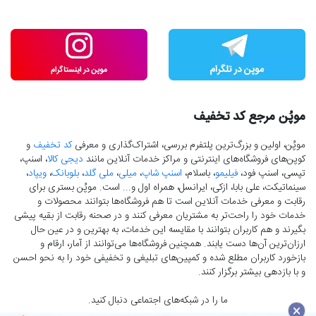
موپُن مرجع کد تخفیف
موپُن، اولین و بزرگ‌ترین پلتفرم بررسی، اشتراک‌گذاری و معرفی
کد تخفیف
و
کوپن‌های فروشگاه‌های اینترنتی و مراکز خدمات آنلاین مانند
دیجی کالا
، اسنپ،
تپسی، اسنپ فود،
فیلیمو
، باسلام،
اسنپ شاپ
،
میلی
،
ملی گلد
،
بلوبانک
،
ویپاد
،
سینماتیکت، علی بابا، ازکی، ایرانسل، همراه اول و... است. موپُن بستری برای
رقابت و معرفی خدمات آنلاین است تا هم فروشگاه‌ها بتوانند محصولات و
خدمات خود را راحت‌تر به مشتریان معرفی کنند و در صحنه رقابت از بقیه پیشی
بگیرند و هم کاربران بتوانند با مقایسه این خدمات، به بهترین و در عین حال
ارزان‌ترین آن‌ها دست‌ یابند. همچنین فروشگاه‌ها می‌توانند از آمار، ارقام و
بازخورد کاربران مطلع شده و کمپین‌های تبلیغی و تخفیفی خود را به نحو احسن
و با بازدهی بیشتر برگزار کنند.
ما را در شبکه‌های اجتماعی دنبال کنید.
×