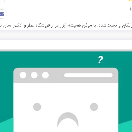
گان و تست‌شده. با موپُن همیشه ارزان‌تر از فروشگاه عطر و ادکلن سان تار