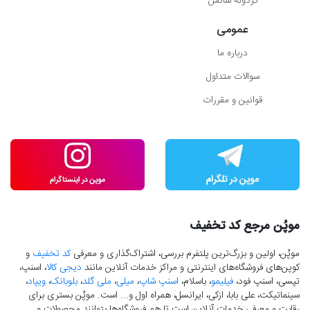
گردونه شانس
عمومی
درباره ما
سوالات متداول
قوانین و مقررات
موپُن مرجع کد تخفیف
موپُن، اولین و بزرگ‌ترین پلتفرم بررسی، اشتراک‌گذاری و معرفی
کد تخفیف
و
کوپن‌های فروشگاه‌های اینترنتی و مراکز خدمات آنلاین مانند
دیجی کالا
، اسنپ،
تپسی، اسنپ فود،
فیلیمو
، باسلام،
اسنپ شاپ
،
میلی
،
ملی گلد
،
بلوبانک
،
ویپاد
،
سینماتیکت، علی بابا، ازکی، ایرانسل، همراه اول و... است. موپُن بستری برای
رقابت و معرفی خدمات آنلاین است تا هم فروشگاه‌ها بتوانند محصولات و