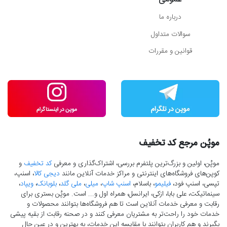
درباره ما
سوالات متداول
قوانین و مقررات
موپُن مرجع کد تخفیف
موپُن، اولین و بزرگ‌ترین پلتفرم بررسی، اشتراک‌گذاری و معرفی
کد تخفیف
و
کوپن‌های فروشگاه‌های اینترنتی و مراکز خدمات آنلاین مانند
دیجی کالا
، اسنپ،
تپسی، اسنپ فود،
فیلیمو
، باسلام،
اسنپ شاپ
،
میلی
،
ملی گلد
،
بلوبانک
،
ویپاد
،
سینماتیکت، علی بابا، ازکی، ایرانسل، همراه اول و... است. موپُن بستری برای
رقابت و معرفی خدمات آنلاین است تا هم فروشگاه‌ها بتوانند محصولات و
خدمات خود را راحت‌تر به مشتریان معرفی کنند و در صحنه رقابت از بقیه پیشی
بگیرند و هم کاربران بتوانند با مقایسه این خدمات، به بهترین و در عین حال