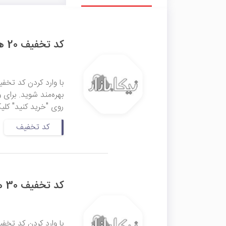
کد تخفیف 20 هزار تومانی ابزار و لوازم جانبی خودرو نیکابازار
بهره‌مند شوید. برای و
روی "خرید کنید" کلی
کد تخفیف
کد تخفیف 30 هزار تومانی نیکابازار