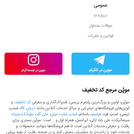
عمومی
درباره ما
سوالات متداول
قوانین و مقررات
موپُن مرجع کد تخفیف
موپُن، اولین و بزرگ‌ترین پلتفرم بررسی، اشتراک‌گذاری و معرفی
کد تخفیف
و
کوپن‌های فروشگاه‌های اینترنتی و مراکز خدمات آنلاین مانند
دیجی کالا
، اسنپ،
تپسی، اسنپ فود،
فیلیمو
، باسلام،
اسنپ شاپ
،
میلی
،
ملی گلد
،
بلوبانک
،
ویپاد
،
سینماتیکت، علی بابا، ازکی، ایرانسل، همراه اول و... است. موپُن بستری برای
رقابت و معرفی خدمات آنلاین است تا هم فروشگاه‌ها بتوانند محصولات و
خدمات خود را راحت‌تر به مشتریان معرفی کنند و در صحنه رقابت از بقیه پیشی