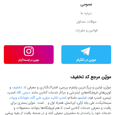
عمومی
درباره ما
سوالات متداول
قوانین و مقررات
موپُن مرجع کد تخفیف
موپُن، اولین و بزرگ‌ترین پلتفرم بررسی، اشتراک‌گذاری و معرفی
کد تخفیف
و
کوپن‌های فروشگاه‌های اینترنتی و مراکز خدمات آنلاین مانند
دیجی کالا
، اسنپ،
تپسی، اسنپ فود،
فیلیمو
، باسلام،
اسنپ شاپ
،
میلی
،
ملی گلد
،
بلوبانک
،
ویپاد
،
سینماتیکت، علی بابا، ازکی، ایرانسل، همراه اول و... است. موپُن بستری برای
رقابت و معرفی خدمات آنلاین است تا هم فروشگاه‌ها بتوانند محصولات و
خدمات خود را راحت‌تر به مشتریان معرفی کنند و در صحنه رقابت از بقیه پیشی