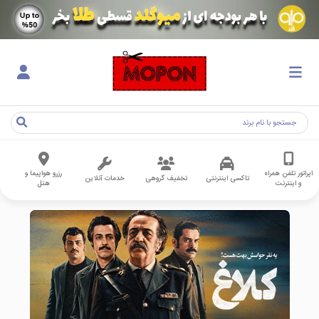
اپراتور تلفن همراه
رزرو هواپیما و
تاکسی اینترنتی
تخفیف گروهی
خدمات آنلاین
و اینترنت
هتل