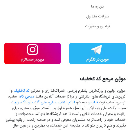
درباره ما
سوالات متداول
قوانین و مقررات
موپُن مرجع کد تخفیف
موپُن، اولین و بزرگ‌ترین پلتفرم بررسی، اشتراک‌گذاری و معرفی
کد تخفیف
و
کوپن‌های فروشگاه‌های اینترنتی و مراکز خدمات آنلاین مانند
دیجی کالا
، اسنپ،
تپسی، اسنپ فود،
فیلیمو
، باسلام،
اسنپ شاپ
،
میلی
،
ملی گلد
،
بلوبانک
،
ویپاد
،
سینماتیکت، علی بابا، ازکی، ایرانسل، همراه اول و... است. موپُن بستری برای
رقابت و معرفی خدمات آنلاین است تا هم فروشگاه‌ها بتوانند محصولات و
خدمات خود را راحت‌تر به مشتریان معرفی کنند و در صحنه رقابت از بقیه پیشی
بگیرند و هم کاربران بتوانند با مقایسه این خدمات، به بهترین و در عین حال