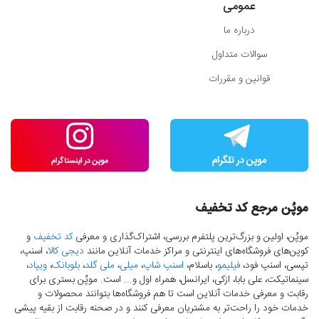
عمومی
درباره ما
سوالات متداول
قوانین و مقررات
موپُن مرجع کد تخفیف
موپُن، اولین و بزرگ‌ترین پلتفرم بررسی، اشتراک‌گذاری و معرفی
کد تخفیف
و
کوپن‌های فروشگاه‌های اینترنتی و مراکز خدمات آنلاین مانند
دیجی کالا
، اسنپ،
تپسی، اسنپ فود،
فیلیمو
، باسلام،
اسنپ شاپ
،
میلی
،
ملی گلد
،
بلوبانک
،
ویپاد
،
سینماتیکت، علی بابا، ازکی، ایرانسل، همراه اول و... است. موپُن بستری برای
رقابت و معرفی خدمات آنلاین است تا هم فروشگاه‌ها بتوانند محصولات و
خدمات خود را راحت‌تر به مشتریان معرفی کنند و در صحنه رقابت از بقیه پیشی