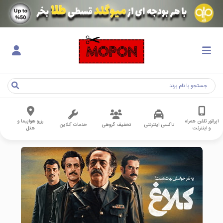
اپراتور تلفن همراه
رزرو هواپیما و
تاکسی اینترنتی
تخفیف گروهی
خدمات آنلاین
و اینترنت
هتل