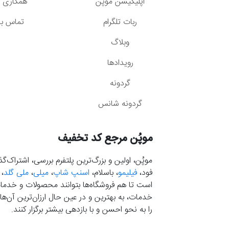
اپلیکیشن موپُن
همکاری با
ربات تلگرام
تماس با 
وبلاگ
رویدادها
گردونه
گردونه شانس
موپُن مرجع کد تخفیف
موپُن، اولین و بزرگ‌ترین پلتفرم بررسی، اشتراک‌
فود،
فیلیمو
، باسلام،
اسنپ شاپ
،
میلی
،
ملی گلد
،
است تا هم فروشگاه‌ها بتوانند محصولات و خدمات 
خدمات، به بهترین و در عین حال ارزان‌ترین آن‌ها 
را به نحو احسن و با بازدهی بیشتر برگزار کنند.