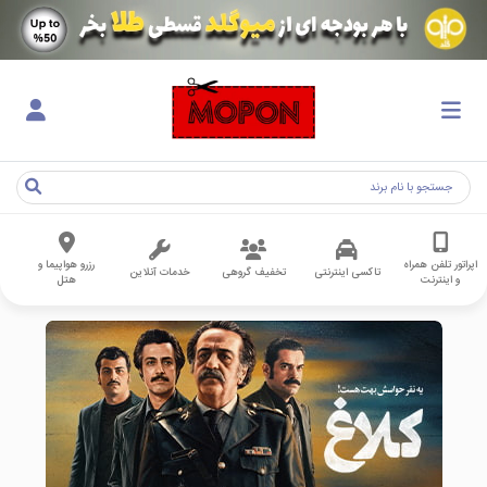
اپراتور تلفن همراه
رزرو هواپیما و
تاکسی اینترنتی
تخفیف گروهی
خدمات آنلاین
و اینترنت
هتل