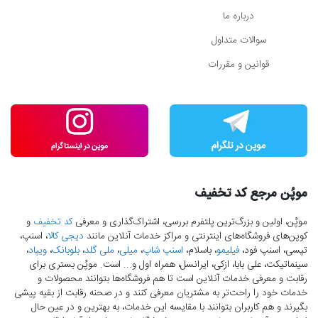
درباره ما
سوالات متداول
قوانین و مقررات
موپُن مرجع کد تخفیف
موپُن، اولین و بزرگ‌ترین پلتفرم بررسی، اشتراک‌گذاری و معرفی
کد تخفیف
و
کوپن‌های فروشگاه‌های اینترنتی و مراکز خدمات آنلاین مانند
دیجی کالا
، اسنپ،
تپسی، اسنپ فود،
فیلیمو
، باسلام،
اسنپ شاپ
،
میلی
،
ملی گلد
،
بلوبانک
،
ویپاد
،
سینماتیکت، علی بابا، ازکی، ایرانسل، همراه اول و... است. موپُن بستری برای
رقابت و معرفی خدمات آنلاین است تا هم فروشگاه‌ها بتوانند محصولات و
خدمات خود را راحت‌تر به مشتریان معرفی کنند و در صحنه رقابت از بقیه پیشی
بگیرند و هم کاربران بتوانند با مقایسه این خدمات، به بهترین و در عین حال