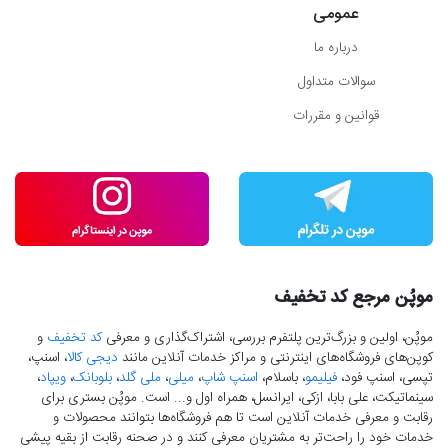
عمومی
درباره ما
سوالات متداول
قوانین و مقررات
موپُن مرجع کد تخفیف
موپُن، اولین و بزرگ‌ترین پلتفرم بررسی، اشتراک‌گذاری و معرفی
کد تخفیف
و
کوپن‌های فروشگاه‌های اینترنتی و مراکز خدمات آنلاین مانند
دیجی کالا
، اسنپ،
تپسی، اسنپ فود،
فیلیمو
، باسلام،
اسنپ شاپ
،
میلی
،
ملی گلد
،
بلوبانک
،
ویپاد
،
سینماتیکت، علی بابا، ازکی، ایرانسل، همراه اول و... است. موپُن بستری برای
رقابت و معرفی خدمات آنلاین است تا هم فروشگاه‌ها بتوانند محصولات و
خدمات خود را راحت‌تر به مشتریان معرفی کنند و در صحنه رقابت از بقیه پیشی