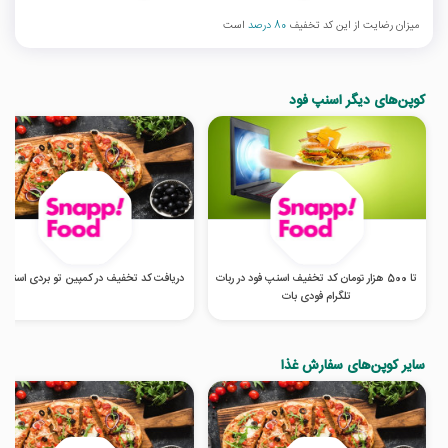
میزان رضایت از این کد تخفیف
80 درصد
است
کوپن‌های دیگر اسنپ فود
تا 500 هزار تومان کد تخفیف اسنپ فود در ربات
دریافت کد تخفیف در کمپین تو بردی اسنپ 
تلگرام فودی بات
سایر کوپن‌های سفارش غذا