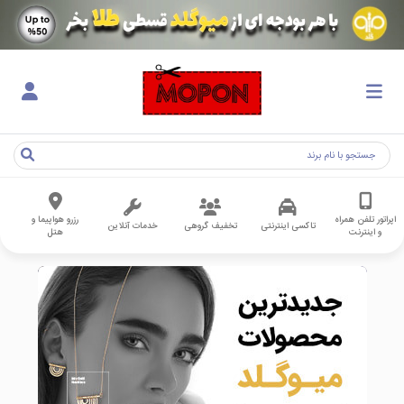
اپراتور تلفن همراه
رزرو هواپیما و
تاکسی اینترنتی
تخفیف گروهی
خدمات آنلاین
و اینترنت
هتل