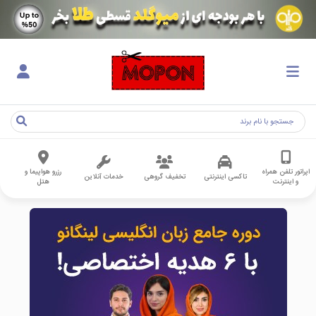
اپراتور تلفن همراه
رزرو هواپیما و
تاکسی اینترنتی
تخفیف گروهی
خدمات آنلاین
و اینترنت
هتل