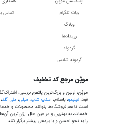
اپلیکیشن موپُن
همکاری با
ربات تلگرام
تماس با 
وبلاگ
رویدادها
گردونه
گردونه شانس
موپُن مرجع کد تخفیف
موپُن، اولین و بزرگ‌ترین پلتفرم بررسی، اشتراک‌
فود،
فیلیمو
، باسلام،
اسنپ شاپ
،
میلی
،
ملی گلد
،
است تا هم فروشگاه‌ها بتوانند محصولات و خدمات 
خدمات، به بهترین و در عین حال ارزان‌ترین آن‌ها 
را به نحو احسن و با بازدهی بیشتر برگزار کنند.