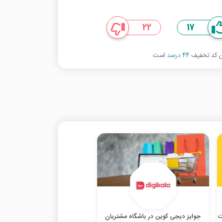
22
17
ین کد تخفیف
44 درصد
است
ت
جوایز دیجی کوین در باشگاه مشتریان