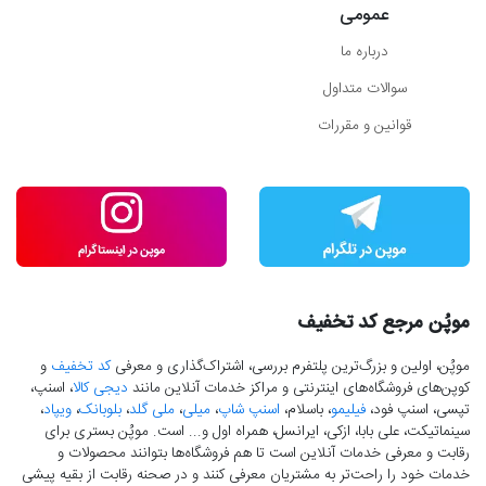
عمومی
درباره ما
سوالات متداول
قوانین و مقررات
موپُن مرجع کد تخفیف
موپُن، اولین و بزرگ‌ترین پلتفرم بررسی، اشتراک‌گذاری و معرفی
کد تخفیف
و
کوپن‌های فروشگاه‌های اینترنتی و مراکز خدمات آنلاین مانند
دیجی کالا
، اسنپ،
تپسی، اسنپ فود،
فیلیمو
، باسلام،
اسنپ شاپ
،
میلی
،
ملی گلد
،
بلوبانک
،
ویپاد
،
سینماتیکت، علی بابا، ازکی، ایرانسل، همراه اول و... است. موپُن بستری برای
رقابت و معرفی خدمات آنلاین است تا هم فروشگاه‌ها بتوانند محصولات و
خدمات خود را راحت‌تر به مشتریان معرفی کنند و در صحنه رقابت از بقیه پیشی