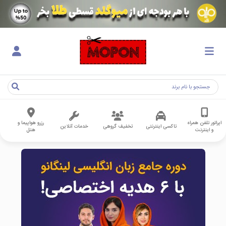
اپراتور تلفن همراه
رزرو هواپیما و
تاکسی اینترنتی
تخفیف گروهی
خدمات آنلاین
و اینترنت
هتل