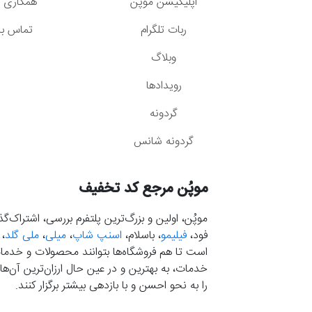
اپلیکیشن موپُن
همکاری با
ربات تلگرام
تماس با 
وبلاگ
رویدادها
گردونه
گردونه شانس
موپُن مرجع کد تخفیف
موپُن، اولین و بزرگ‌ترین پلتفرم بررسی، اشتراک‌
فود،
فیلیمو
، باسلام،
اسنپ شاپ
،
میلی
،
ملی گلد
،
است تا هم فروشگاه‌ها بتوانند محصولات و خدمات 
خدمات، به بهترین و در عین حال ارزان‌ترین آن‌ها 
را به نحو احسن و با بازدهی بیشتر برگزار کنند.