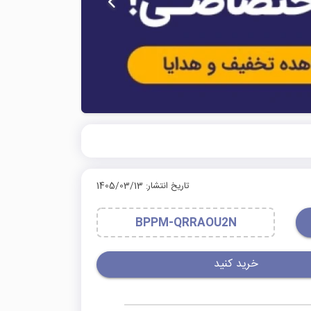
تاریخ انتشار: 1405/03/13
BPPM-QRRAOU2N
خرید کنید