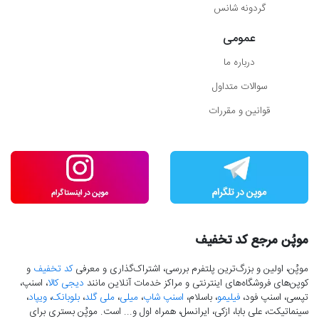
گردونه شانس
عمومی
درباره ما
سوالات متداول
قوانین و مقررات
موپُن مرجع کد تخفیف
موپُن، اولین و بزرگ‌ترین پلتفرم بررسی، اشتراک‌گذاری و معرفی
کد تخفیف
و
کوپن‌های فروشگاه‌های اینترنتی و مراکز خدمات آنلاین مانند
دیجی کالا
، اسنپ،
تپسی، اسنپ فود،
فیلیمو
، باسلام،
اسنپ شاپ
،
میلی
،
ملی گلد
،
بلوبانک
،
ویپاد
،
سینماتیکت، علی بابا، ازکی، ایرانسل، همراه اول و... است. موپُن بستری برای