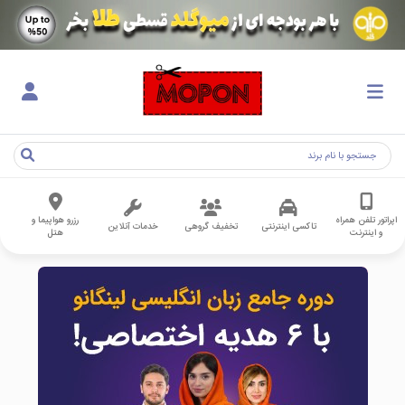
اپراتور تلفن همراه
رزرو هواپیما و
تاکسی اینترنتی
تخفیف گروهی
خدمات آنلاین
و اینترنت
هتل