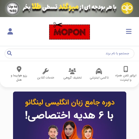
اپراتور تلفن همراه
رزرو هواپیما و
تاکسی اینترنتی
تخفیف گروهی
خدمات آنلاین
و اینترنت
هتل