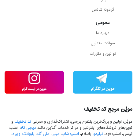
گردونه شانس
عمومی
درباره ما
سوالات متداول
قوانین و مقررات
موپُن مرجع کد تخفیف
موپُن، اولین و بزرگ‌ترین پلتفرم بررسی، اشتراک‌گذاری و معرفی
کد تخفیف
و
کوپن‌های فروشگاه‌های اینترنتی و مراکز خدمات آنلاین مانند
دیجی کالا
، اسنپ،
تپسی، اسنپ فود،
فیلیمو
، باسلام،
اسنپ شاپ
،
میلی
،
ملی گلد
،
بلوبانک
،
ویپاد
،