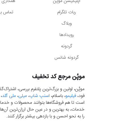
اپلیکیشن موپُن
همکاری با
ربات تلگرام
تماس با 
وبلاگ
رویدادها
گردونه
گردونه شانس
موپُن مرجع کد تخفیف
موپُن، اولین و بزرگ‌ترین پلتفرم بررسی، اشتراک‌
فود،
فیلیمو
، باسلام،
اسنپ شاپ
،
میلی
،
ملی گلد
،
است تا هم فروشگاه‌ها بتوانند محصولات و خدمات 
خدمات، به بهترین و در عین حال ارزان‌ترین آن‌ها 
را به نحو احسن و با بازدهی بیشتر برگزار کنند.