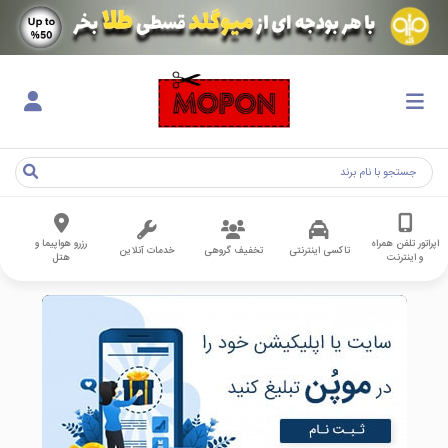
اپراتور تلفن همراه
رزرو هواپیما و
تاکسی اینترنتی
تخفیف گروهی
خدمات آنلاین
و اینترنت
هتل