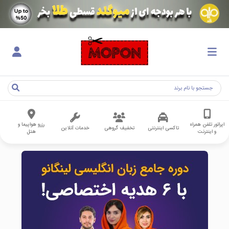
اپراتور تلفن همراه
رزرو هواپیما و
تاکسی اینترنتی
تخفیف گروهی
خدمات آنلاین
و اینترنت
هتل