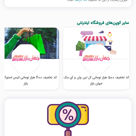
میزان رضایت از این کد تخفیف
100 درصد
است
سایر کوپن‌های فروشگاه اینترنتی
کد تخفیف 500 هزار تومانی آل این وان و آی مک
کد تخفیف 400 هزار تومانی کیس استوک 
جهان بازار
بازار