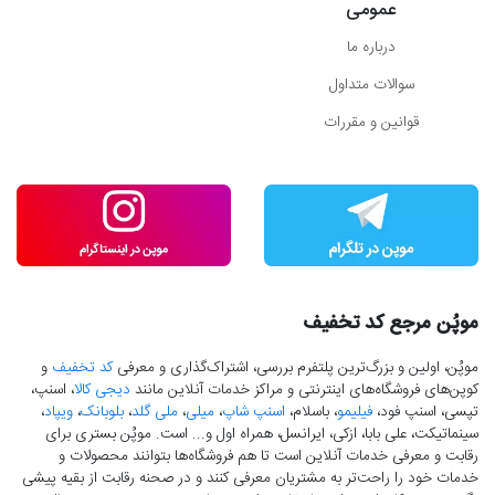
عمومی
درباره ما
سوالات متداول
قوانین و مقررات
موپُن مرجع کد تخفیف
موپُن، اولین و بزرگ‌ترین پلتفرم بررسی، اشتراک‌گذاری و معرفی
کد تخفیف
و
کوپن‌های فروشگاه‌های اینترنتی و مراکز خدمات آنلاین مانند
دیجی کالا
، اسنپ،
تپسی، اسنپ فود،
فیلیمو
، باسلام،
اسنپ شاپ
،
میلی
،
ملی گلد
،
بلوبانک
،
ویپاد
،
سینماتیکت، علی بابا، ازکی، ایرانسل، همراه اول و... است. موپُن بستری برای
رقابت و معرفی خدمات آنلاین است تا هم فروشگاه‌ها بتوانند محصولات و
خدمات خود را راحت‌تر به مشتریان معرفی کنند و در صحنه رقابت از بقیه پیشی