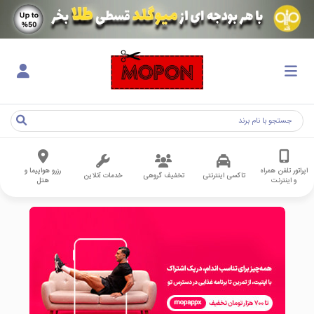
اپراتور تلفن همراه
رزرو هواپیما و
تاکسی اینترنتی
تخفیف گروهی
خدمات آنلاین
و اینترنت
هتل