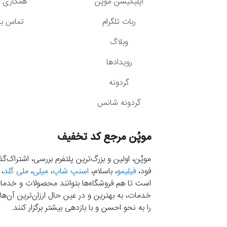
اپلیکیشن موپُن
همکاری با
ربات تلگرام
تماس با 
وبلاگ
رویدادها
گردونه
گردونه شانس
موپُن مرجع کد تخفیف
موپُن، اولین و بزرگ‌ترین پلتفرم بررسی، اشتراک‌
فود،
فیلیمو
، باسلام،
اسنپ شاپ
،
میلی
،
ملی گلد
،
است تا هم فروشگاه‌ها بتوانند محصولات و خدمات 
خدمات، به بهترین و در عین حال ارزان‌ترین آن‌ها 
را به نحو احسن و با بازدهی بیشتر برگزار کنند.