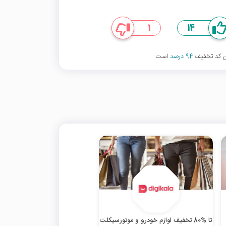
1
14
ین کد تخفیف
94 درصد
است
تا %80 تخفیف لوازم خودرو و موتورسیکلت