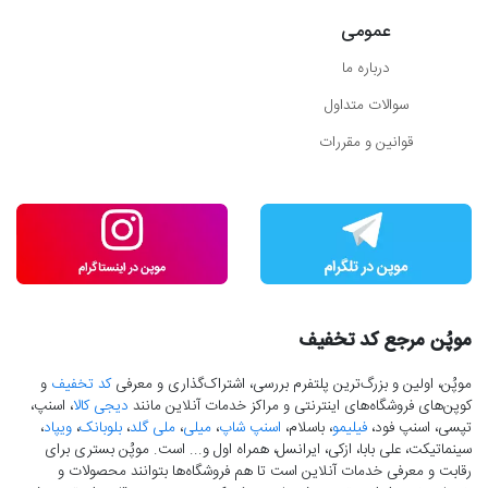
عمومی
درباره ما
سوالات متداول
قوانین و مقررات
موپُن مرجع کد تخفیف
موپُن، اولین و بزرگ‌ترین پلتفرم بررسی، اشتراک‌گذاری و معرفی
کد تخفیف
و
کوپن‌های فروشگاه‌های اینترنتی و مراکز خدمات آنلاین مانند
دیجی کالا
، اسنپ،
تپسی، اسنپ فود،
فیلیمو
، باسلام،
اسنپ شاپ
،
میلی
،
ملی گلد
،
بلوبانک
،
ویپاد
،
سینماتیکت، علی بابا، ازکی، ایرانسل، همراه اول و... است. موپُن بستری برای
رقابت و معرفی خدمات آنلاین است تا هم فروشگاه‌ها بتوانند محصولات و