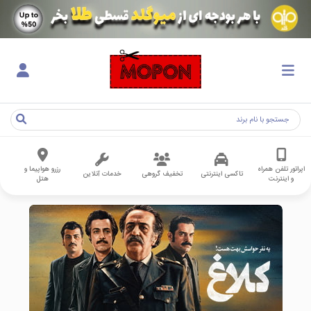
اپراتور تلفن همراه
رزرو هواپیما و
تاکسی اینترنتی
تخفیف گروهی
خدمات آنلاین
و اینترنت
هتل