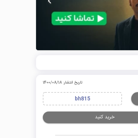
تاریخ انتشار: 1400/08/18
bh815
خرید کنید