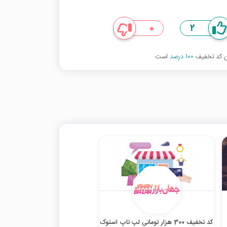
0
2
ین کد تخفیف
100 درصد
است
کد تخفیف 300 هزار تومانی لپ تاپ استوک