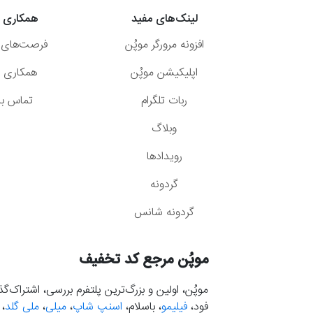
لینک‌های مفید
همکاری ب
افزونه مرورگر موپُن
فرصت‌های 
اپلیکیشن موپُن
همکاری با
ربات تلگرام
تماس با 
وبلاگ
رویدادها
گردونه
گردونه شانس
موپُن مرجع کد تخفیف
موپُن، اولین و بزرگ‌ترین پلتفرم بررسی، اشتراک‌
فود،
فیلیمو
، باسلام،
اسنپ شاپ
،
میلی
،
ملی گلد
،