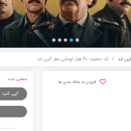
لین لند
کد تخفیف 60 هزار تومانی عطر آلین لند
منقضی شده
افزودن به علاقه مندی ها
کپی کنید