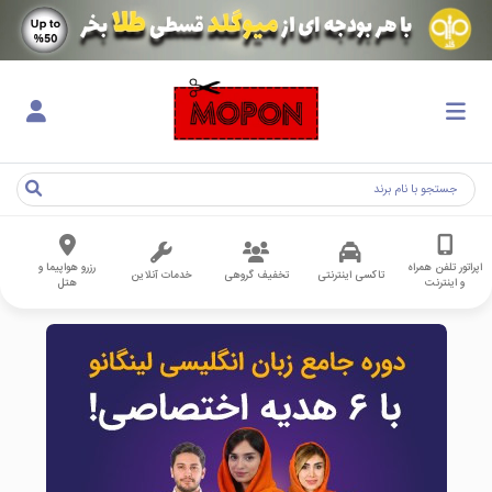
اپراتور تلفن همراه
رزرو هواپیما و
تاکسی اینترنتی
تخفیف گروهی
خدمات آنلاین
و اینترنت
هتل