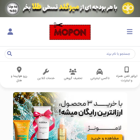
اپراتور تلفن همراه
رزرو هواپیما و
تاکسی اینترنتی
تخفیف گروهی
خدمات آنلاین
و اینترنت
هتل