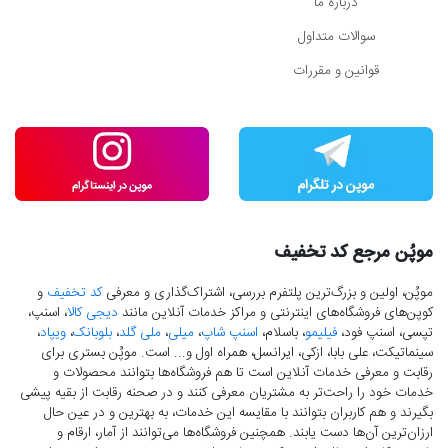
درباره ما
سوالات متداول
قوانین و مقررات
موپُن مرجع کد تخفیف
موپُن، اولین و بزرگ‌ترین پلتفرم بررسی، اشتراک‌گذاری و معرفی
کد تخفیف
و
کوپن‌های فروشگاه‌های اینترنتی و مراکز خدمات آنلاین مانند
دیجی کالا
، اسنپ،
تپسی، اسنپ فود،
فیلیمو
، باسلام،
اسنپ شاپ
،
میلی
،
ملی گلد
،
بلوبانک
،
ویپاد
،
سینماتیکت، علی بابا، ازکی، ایرانسل، همراه اول و... است. موپُن بستری برای
رقابت و معرفی خدمات آنلاین است تا هم فروشگاه‌ها بتوانند محصولات و
خدمات خود را راحت‌تر به مشتریان معرفی کنند و در صحنه رقابت از بقیه پیشی
بگیرند و هم کاربران بتوانند با مقایسه این خدمات، به بهترین و در عین حال
ارزان‌ترین آن‌ها دست‌ یابند. همچنین فروشگاه‌ها می‌توانند از آمار، ارقام و