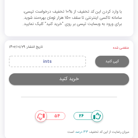
با وارد کردن این کد تخفیف از %10 تخفیف درخواست تپسی،
سامانه تاکسی اینترنتی تا سقف 150 هزار تومان بهره‌مند شوید.
برای ورود به وبسایت تپسی بر روی "خرید کنید" کلیک نمایید.
تاریخ انتشار: 1402/01/29
منقضی شده
کپی کنید
ints
خرید کنید
54
26
میزان رضایت از این کد تخفیف
33 درصد
است