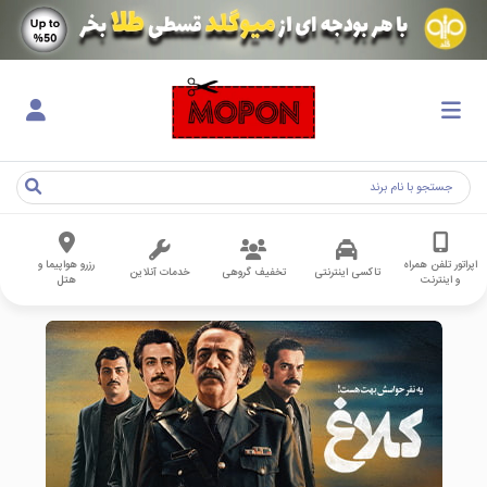
اپراتور تلفن همراه
رزرو هواپیما و
تاکسی اینترنتی
تخفیف گروهی
خدمات آنلاین
و اینترنت
هتل