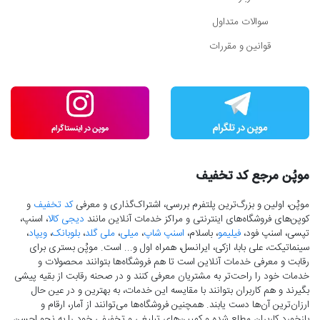
سوالات متداول
قوانین و مقررات
موپُن مرجع کد تخفیف
موپُن، اولین و بزرگ‌ترین پلتفرم بررسی، اشتراک‌گذاری و معرفی
کد تخفیف
و
کوپن‌های فروشگاه‌های اینترنتی و مراکز خدمات آنلاین مانند
دیجی کالا
، اسنپ،
تپسی، اسنپ فود،
فیلیمو
، باسلام،
اسنپ شاپ
،
میلی
،
ملی گلد
،
بلوبانک
،
ویپاد
،
سینماتیکت، علی بابا، ازکی، ایرانسل، همراه اول و... است. موپُن بستری برای
رقابت و معرفی خدمات آنلاین است تا هم فروشگاه‌ها بتوانند محصولات و
خدمات خود را راحت‌تر به مشتریان معرفی کنند و در صحنه رقابت از بقیه پیشی
بگیرند و هم کاربران بتوانند با مقایسه این خدمات، به بهترین و در عین حال
ارزان‌ترین آن‌ها دست‌ یابند. همچنین فروشگاه‌ها می‌توانند از آمار، ارقام و
بازخورد کاربران مطلع شده و کمپین‌های تبلیغی و تخفیفی خود را به نحو احسن