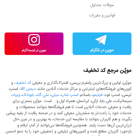
سوالات متداول
قوانین و مقررات
موپُن مرجع کد تخفیف
موپُن، اولین و بزرگ‌ترین پلتفرم بررسی، اشتراک‌گذاری و معرفی
کد تخفیف
و
کوپن‌های فروشگاه‌های اینترنتی و مراکز خدمات آنلاین مانند
دیجی کالا
، اسنپ،
تپسی، اسنپ فود،
فیلیمو
، باسلام،
اسنپ شاپ
،
میلی
،
ملی گلد
،
بلوبانک
،
ویپاد
،
سینماتیکت، علی بابا، ازکی، ایرانسل، همراه اول و... است. موپُن بستری برای
رقابت و معرفی خدمات آنلاین است تا هم فروشگاه‌ها بتوانند محصولات و
خدمات خود را راحت‌تر به مشتریان معرفی کنند و در صحنه رقابت از بقیه پیشی
بگیرند و هم کاربران بتوانند با مقایسه این خدمات، به بهترین و در عین حال
ارزان‌ترین آن‌ها دست‌ یابند. همچنین فروشگاه‌ها می‌توانند از آمار، ارقام و
بازخورد کاربران مطلع شده و کمپین‌های تبلیغی و تخفیفی خود را به نحو احسن