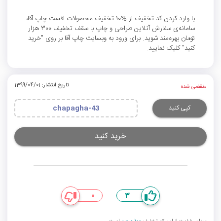
با وارد کردن کد تخفیف از %10 تخفیف محصولات افست چاپ آقا،
سامانه‌ی سفارش آنلاین طراحی و چاپ با سقف تخفیف 300 هزار
تومان بهره‌مند شوید. برای ورود به وبسایت چاپ آقا بر روی "خرید
کنید" کلیک نمایید.
تاریخ انتشار: 1399/04/01
منقضی شده
کپی کنید
chapagha-43
خرید کنید
0
3