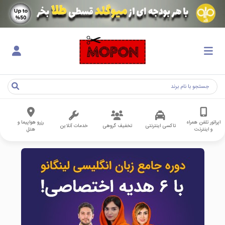
اپراتور تلفن همراه
رزرو هواپیما و
تاکسی اینترنتی
تخفیف گروهی
خدمات آنلاین
و اینترنت
هتل