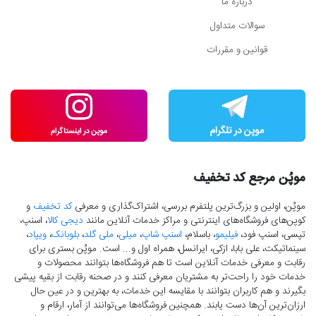
درباره ما
سوالات متداول
قوانین و مقررات
موپُن مرجع کد تخفیف
موپُن، اولین و بزرگ‌ترین پلتفرم بررسی، اشتراک‌گذاری و معرفی
کد تخفیف
و
کوپن‌های فروشگاه‌های اینترنتی و مراکز خدمات آنلاین مانند
دیجی کالا
، اسنپ،
تپسی، اسنپ فود،
فیلیمو
، باسلام،
اسنپ شاپ
،
میلی
،
ملی گلد
،
بلوبانک
،
ویپاد
،
سینماتیکت، علی بابا، ازکی، ایرانسل، همراه اول و... است. موپُن بستری برای
رقابت و معرفی خدمات آنلاین است تا هم فروشگاه‌ها بتوانند محصولات و
خدمات خود را راحت‌تر به مشتریان معرفی کنند و در صحنه رقابت از بقیه پیشی
بگیرند و هم کاربران بتوانند با مقایسه این خدمات، به بهترین و در عین حال
ارزان‌ترین آن‌ها دست‌ یابند. همچنین فروشگاه‌ها می‌توانند از آمار، ارقام و