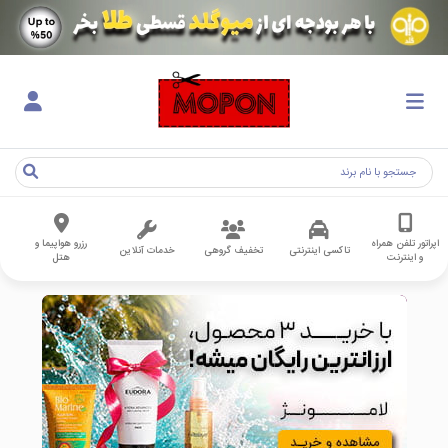
اپراتور تلفن همراه
رزرو هواپیما و
تاکسی اینترنتی
تخفیف گروهی
خدمات آنلاین
و اینترنت
هتل